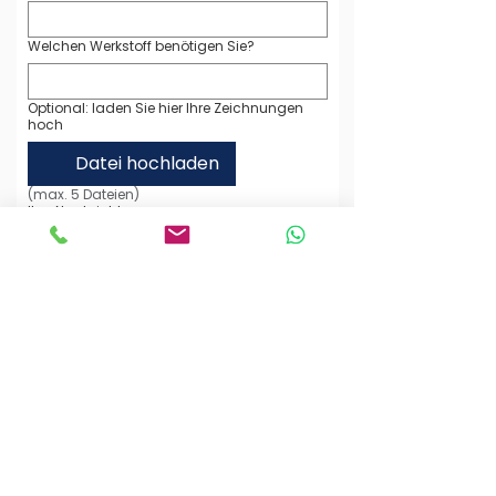
Welchen Werkstoff benötigen Sie?
Optional: laden Sie hier Ihre Zeichnungen
hoch
Datei hochladen
(max. 5 Dateien)
Ihre Nachricht an uns
Ich habe die Datenschutzerklärung zur 
Kenntnis genommen. Ich stimme zu, 
dass meine Angaben zur 
Beantwortung meiner Anfrage 
gespeichert und verarbeitet werden. 
(Hinweis: Sie können Ihre Einwilligung 
jederzeit für die Zukunft per E-Mail 
widerrufen.)
*