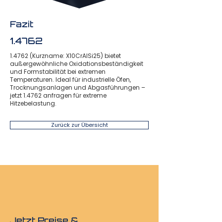
Fazit
1.4762
1.4762 (Kurzname: X10CrAlSi25) bietet
außergewöhnliche Oxidationsbeständigkeit
und Formstabilität bei extremen
Temperaturen. Ideal für industrielle Öfen,
Trocknungsanlagen und Abgasführungen –
jetzt 1.4762 anfragen für extreme
Hitzebelastung.
Zurück zur Übersicht
Jetzt Preise &