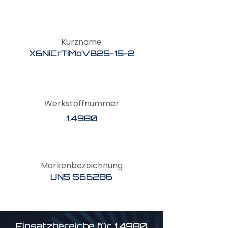
Kurzname
X6NiCrTiMoVB25-15-2
Werkstoffnummer
1.4980
Markenbezeichnung
UNS S66286
Einsatzbereiche für 1.4980