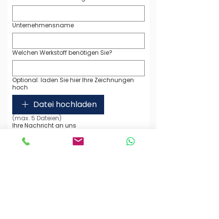
Unternehmensname
Welchen Werkstoff benötigen Sie?
Optional: laden Sie hier Ihre Zeichnungen
hoch
Datei hochladen
(max. 5 Dateien)
Ihre Nachricht an uns
Ich habe die Datenschutzerklärung zur 
Kenntnis genommen. Ich stimme zu, 
dass meine Angaben zur 
Beantwortung meiner Anfrage 
gespeichert und verarbeitet werden. 