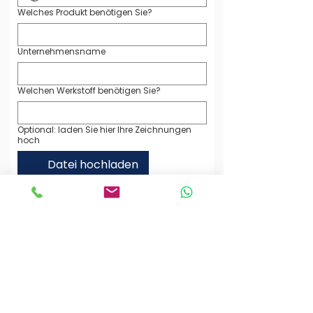
Welches Produkt benötigen Sie?
Unternehmensname
Welchen Werkstoff benötigen Sie?
Optional: laden Sie hier Ihre Zeichnungen
hoch
Datei hochladen
(max. 5 Dateien)
Ihre Nachricht an uns
Ich habe die Datenschutzerklärung zur 
Kenntnis genommen. Ich stimme zu, 
dass meine Angaben zur 