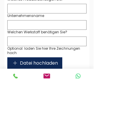
Unternehmensname
Welchen Werkstoff benötigen Sie?
Optional: laden Sie hier Ihre Zeichnungen
hoch
Datei hochladen
(max. 5 Dateien)
Ihre Nachricht an uns
Ich habe die Datenschutzerklärung zur 
Kenntnis genommen. Ich stimme zu, 
dass meine Angaben zur 
Beantwortung meiner Anfrage 
gespeichert und verarbeitet werden. 