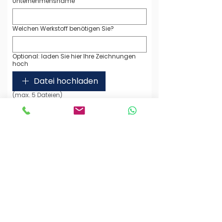
Unternehmensname
Welchen Werkstoff benötigen Sie?
Optional: laden Sie hier Ihre Zeichnungen
hoch
Datei hochladen
(max. 5 Dateien)
Ihre Nachricht an uns
Ich habe die Datenschutzerklärung zur 
Kenntnis genommen. Ich stimme zu, 
dass meine Angaben zur 
Beantwortung meiner Anfrage 
gespeichert und verarbeitet werden. 
(Hinweis: Sie können Ihre Einwilligung 
jederzeit für die Zukunft per E-Mail 