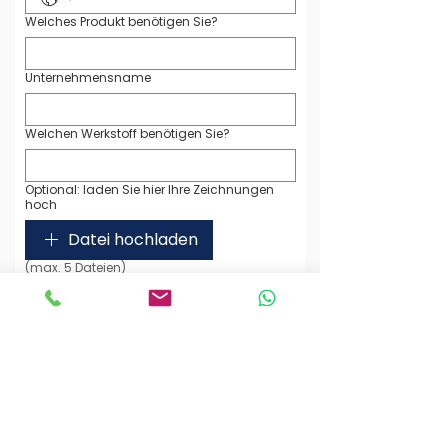
Welches Produkt benötigen Sie?
Unternehmensname
Welchen Werkstoff benötigen Sie?
Optional: laden Sie hier Ihre Zeichnungen
hoch
Datei hochladen
(max. 5 Dateien)
Ihre Nachricht an uns
Ich habe die Datenschutzerklärung zur 
Kenntnis genommen. Ich stimme zu, 
dass meine Angaben zur 