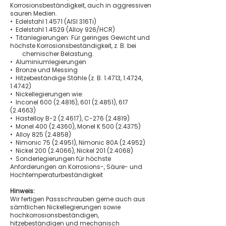
Korrosionsbeständigkeit, auch in aggressiven
sauren Medien.
• Edelstahl 1.4571 (AISI 316Ti)
• Edelstahl 1.4529 (Alloy 926/HCR)
• Titanlegierungen: Für geringes Gewicht und
höchste Korrosionsbeständigkeit, z. B. bei
chemischer Belastung.
• Aluminiumlegierungen
• Bronze und Messing
• Hitzebeständige Stähle (z. B. 1.4713, 1.4724,
1.4742)
• Nickellegierungen wie:
• Inconel
600 (2.4816)
,
601 (2.4851)
,
617
(2.4663)
• Hastelloy B-2 (2.4617), C-276 (2.4819)
• Monel
400 (2.4360)
, Monel K
500 (2.4375)
• Alloy
825 (2.4858)
• Nimonic
75 (2.4951)
, Nimonic 80A (2.4952)
• Nickel
200 (2.4066)
, Nickel
201 (2.4068)
• Sonderlegierungen für höchste
Anforderungen an Korrosions-, Säure- und
Hochtemperaturbeständigkeit
Hinweis:
Wir fertigen Passschrauben gerne auch aus
sämtlichen Nickellegierungen sowie
hochkorrosionsbeständigen,
hitzebeständigen und mechanisch