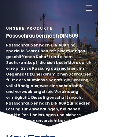
UNSERE PRODUKTE
Passschrauben nach DIN 609
Passschrauben nach DIN 609 sind
spezielle Schrauben mit einem langen,
geschliffenen Schaft und einem
Sechskantkopf, die sich besonders durch
eine präzise Passung auszeichnen. Im
Gegensatz zu herkömmlichen Schrauben
füllt der voluminöse Schaft die Bohrung
vollständig aus, was eine sehr stabile
und verwacklungsfreie Verbindung
ermöglicht. Diese Eigenschaft macht
Passschrauben nach DIN 609 zur idealen
Lösung für Anwendungen, bei denen
exakte Positionierungen und sichere
Verbindungen unverzichtbar sind.