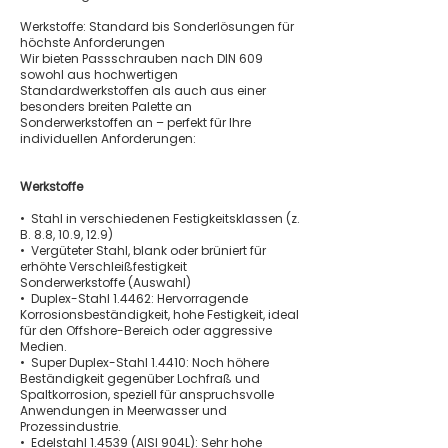
Werkstoffe: Standard bis Sonderlösungen für
höchste Anforderungen
Wir bieten Passschrauben nach DIN 609
sowohl aus hochwertigen
Standardwerkstoffen als auch aus einer
besonders breiten Palette an
Sonderwerkstoffen an – perfekt für Ihre
individuellen Anforderungen:
Werkstoffe
• Stahl in verschiedenen Festigkeitsklassen (z.
B. 8.8, 10.9, 12.9)
• Vergüteter Stahl, blank oder brüniert für
erhöhte Verschleißfestigkeit
Sonderwerkstoffe (Auswahl)
• Duplex-Stahl 1.4462: Hervorragende
Korrosionsbeständigkeit, hohe Festigkeit, ideal
für den Offshore-Bereich oder aggressive
Medien.
• Super Duplex-Stahl 1.4410: Noch höhere
Beständigkeit gegenüber Lochfraß und
Spaltkorrosion, speziell für anspruchsvolle
Anwendungen in Meerwasser und
Prozessindustrie.
• Edelstahl 1.4539 (AISI 904L): Sehr hohe